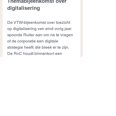
Themabijeenkomst over 
digitalisering
De VTW-bijeenkomst over toezicht 
op digitalisering van eind vorig jaar 
spoorde Ruiter aan om na te vragen 
of de corporatie een digitale 
strategie heeft: die bleek er te zijn. 
De RvC houdt binnenkort een 
themabijeenkomst over 
digitalisering, waarin de manager 
Financiën een presentatie over de IT-
strategie houdt. ‘Iedereen ziet het 
belang. We hebben de managers 
van alle betrokken afdelingen 
uitgenodigd, ook van wonen en 
vastgoed. Want digitalisering vraagt 
om een integrale aanpak.’