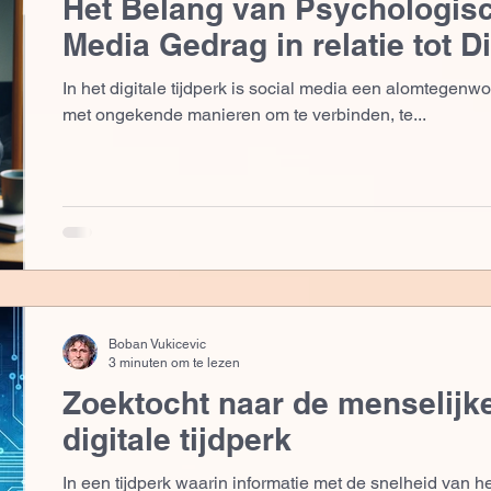
Het Belang van Psychologisch
Media Gedrag in relatie tot D
In het digitale tijdperk is social media een alomtegen
met ongekende manieren om te verbinden, te...
Boban Vukicevic
3 minuten om te lezen
Zoektocht naar de menselijke
digitale tijdperk
In een tijdperk waarin informatie met de snelheid van het 