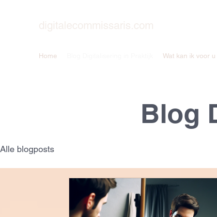
digitalecommissaris.com
Home
Blog Digitalisering in Praktijk
Wat kan ik voor 
Blog D
Alle blogposts