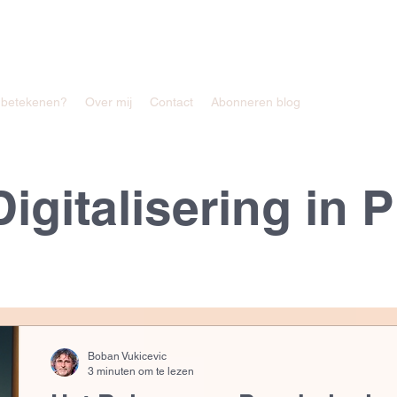
u betekenen?
Over mij
Contact
Abonneren blog
igitalisering in P
Boban Vukicevic
3 minuten om te lezen