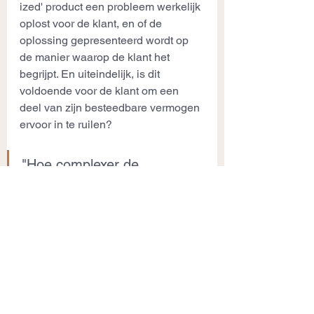
ized' product een probleem werkelijk 
oplost voor de klant, en of de 
oplossing gepresenteerd wordt op 
de manier waarop de klant het 
begrijpt. En uiteindelijk, is dit 
voldoende voor de klant om een 
deel van zijn besteedbare vermogen 
ervoor in te ruilen?
"Hoe complexer de 
toegevoegde waarde van je 
product, hoe lager de impuls 
is om het product te 
vervangen"
Een valkuil die je winstgevendheid 
in gevaar kan brengen bij het 